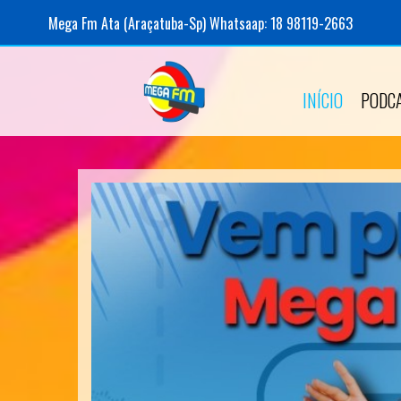
Mega Fm Ata (Araçatuba-Sp) Whatsaap: 18 98119-2663
INÍCIO
PODC