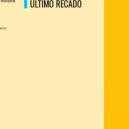
ÚLTIMO RECADO
e mostra
aico.