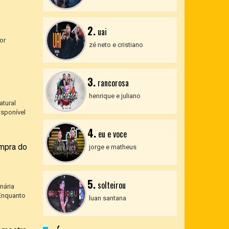
2.
uai
or
zé neto e cristiano
3.
rancorosa
henrique e juliano
atural
isponível
4.
eu e voce
ompra do
jorge e matheus
5.
solteirou
nária
 Enquanto
luan santana