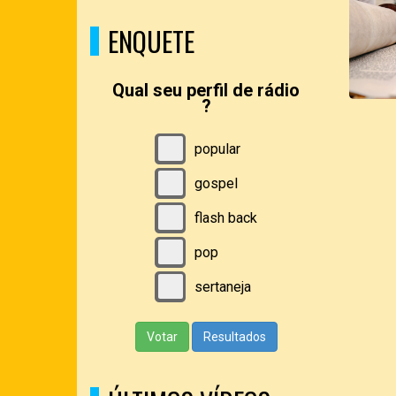
ENQUETE
Qual seu perfil de rádio
?
popular
gospel
flash back
pop
sertaneja
Votar
Resultados