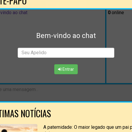
TE-PAPO
vindo ao chat
0
online
Bem-vindo ao chat
Entrar
TIMAS NOTÍCIAS
A paternidade: O maior legado que um pai 