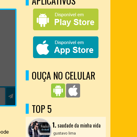
APLICATIVOS
OUÇA NO CELULAR
TOP 5
1.
saudade da minha vida
pode
gustavo lima