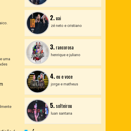
2.
uai
aico.
zé neto e cristiano
3.
rancorosa
henrique e juliano
de uma
dades
4.
eu e voce
em
jorge e matheus
5.
solteirou
almente
luan santana