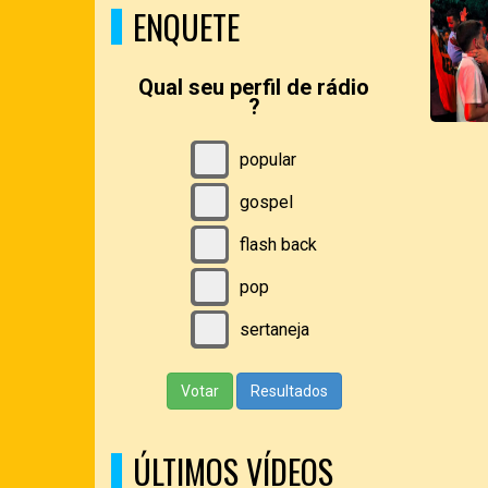
ENQUETE
Qual seu perfil de rádio
?
popular
gospel
flash back
pop
sertaneja
Votar
Resultados
ÚLTIMOS VÍDEOS