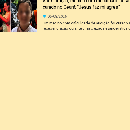
Após oração, menino com dificuldade de a
curado no Ceará: “Jesus faz milagres”
06/08/2026
Um menino com dificuldade de audição foi curado
receber oração durante uma cruzada evangelística d