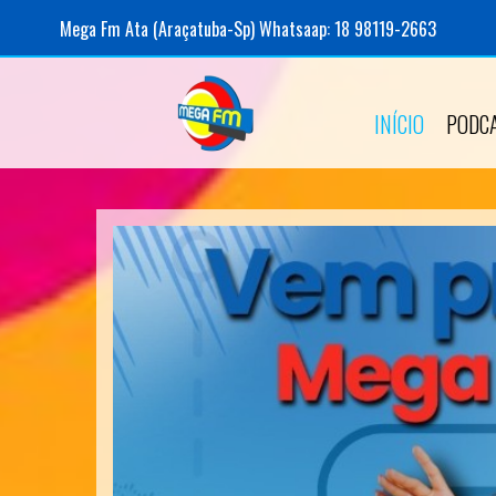
Mega Fm Ata (Araçatuba-Sp) Whatsaap: 18 98119-2663
INÍCIO
PODC