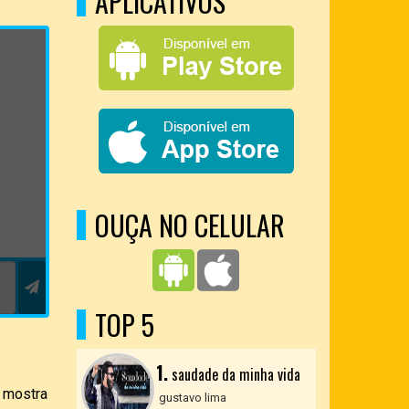
APLICATIVOS
OUÇA NO CELULAR
TOP 5
1.
saudade da minha vida
e mostra
gustavo lima