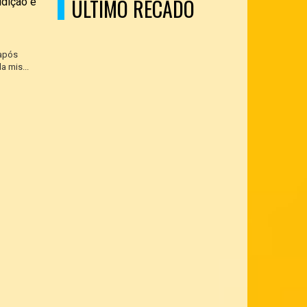
ÚLTIMO RECADO
udição é
 após
a mis...